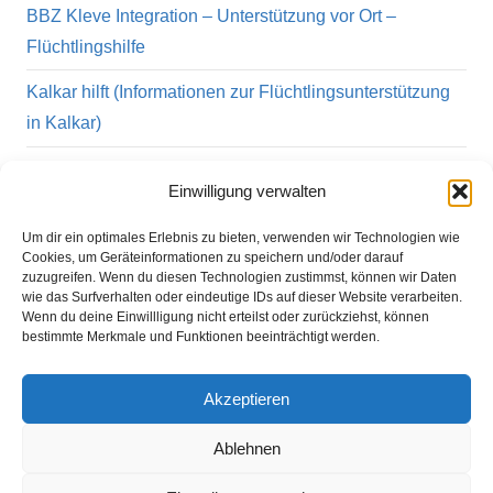
BBZ Kleve Integration – Unterstützung vor Ort –
Flüchtlingshilfe
Kalkar hilft (Informationen zur Flüchtlingsunterstützung
in Kalkar)
IQ Netzwerk NRW – Integration durch Qualifikation
Einwilligung verwalten
Hilfe für traumatisierte und psychisch beeinträchtigte
Um dir ein optimales Erlebnis zu bieten, verwenden wir Technologien wie
Flüchtlinge im Psycho-Sozialen Zentrum Niederrhein
Cookies, um Geräteinformationen zu speichern und/oder darauf
zuzugreifen. Wenn du diesen Technologien zustimmst, können wir Daten
Caritas – Engagement für Flüchtlinge
wie das Surfverhalten oder eindeutige IDs auf dieser Website verarbeiten.
Wenn du deine Einwillligung nicht erteilst oder zurückziehst, können
ProAsyl
bestimmte Merkmale und Funktionen beeinträchtigt werden.
Flüchtlingsrat NRW e.V.
Akzeptieren
Ablehnen
Copyright Willkommenskultur Niederrhein 2015 - 2025 Diese