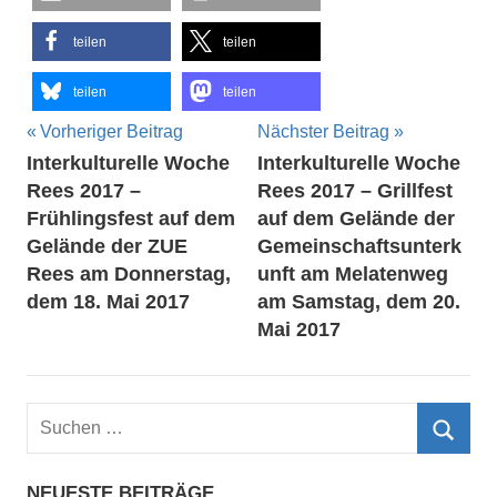
teilen
teilen
teilen
teilen
Beitragsnavigation
Vorheriger Beitrag
Nächster Beitrag
Interkulturelle Woche
Interkulturelle Woche
Rees 2017 –
Rees 2017 – Grillfest
Frühlingsfest auf dem
auf dem Gelände der
Gelände der ZUE
Gemeinschaftsunterk
Rees am Donnerstag,
unft am Melatenweg
dem 18. Mai 2017
am Samstag, dem 20.
Mai 2017
Suchen
nach:
Such
NEUESTE BEITRÄGE