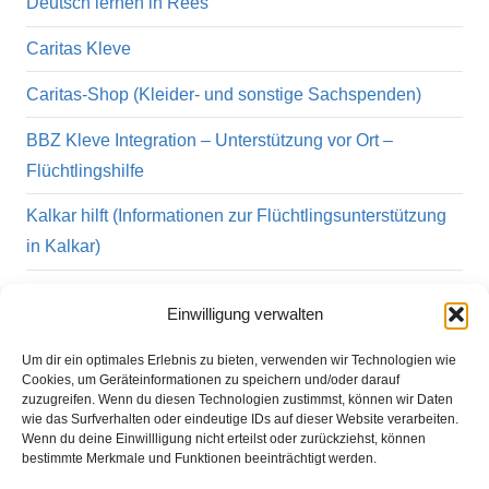
Deutsch lernen in Rees
Caritas Kleve
Caritas-Shop (Kleider- und sonstige Sachspenden)
BBZ Kleve Integration – Unterstützung vor Ort –
Flüchtlingshilfe
Kalkar hilft (Informationen zur Flüchtlingsunterstützung
in Kalkar)
IQ Netzwerk NRW – Integration durch Qualifikation
Einwilligung verwalten
Hilfe für traumatisierte und psychisch beeinträchtigte
Um dir ein optimales Erlebnis zu bieten, verwenden wir Technologien wie
Flüchtlinge im Psycho-Sozialen Zentrum Niederrhein
Cookies, um Geräteinformationen zu speichern und/oder darauf
zuzugreifen. Wenn du diesen Technologien zustimmst, können wir Daten
Caritas – Engagement für Flüchtlinge
wie das Surfverhalten oder eindeutige IDs auf dieser Website verarbeiten.
Wenn du deine Einwillligung nicht erteilst oder zurückziehst, können
ProAsyl
bestimmte Merkmale und Funktionen beeinträchtigt werden.