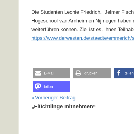
Die Studenten Leonie Friedrich, Jelmer Fis
Hogeschool van Arnheim en Nijmegen haben das
weiterführen können. Ziel ist es, ihnen Teilh
https://www.derwesten.de/staedte/emmerich/sp
E-Mail
drucken
teilen
teilen
Beitragsnavigation
Vorheriger Beitrag
„Flüchtlinge mitnehmen“